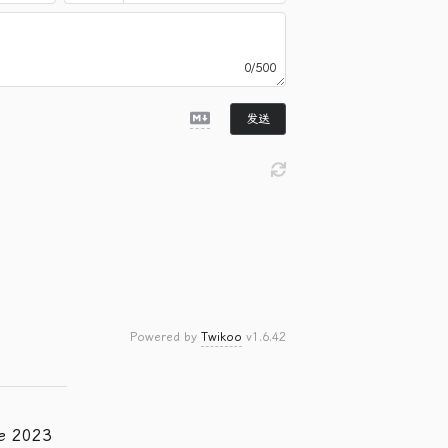
0/500
发送
Powered by
Twikoo
v1.6.42
ce 2023