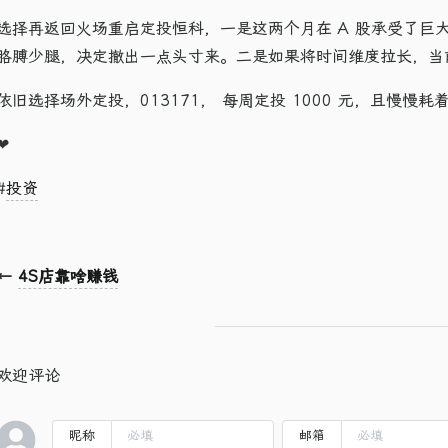
选择再返回火场重启定投恒科，一是这两个月在 A 股承受了巨
胳膊少腿，决定撤出一点头寸来。二是如果将时间维度拉长，当
依旧选择场外定投，013171， 每周定投 1000 元，且慢慢
❤
#
投资
←
4S店靠啥赚钱
欢迎评论
昵称
邮箱