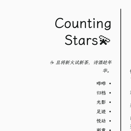
Counting
Stars💫
☕ 且将新火试新茶，诗酒趁年
华。
哔哔
归档
光影
足迹
悦动
断章