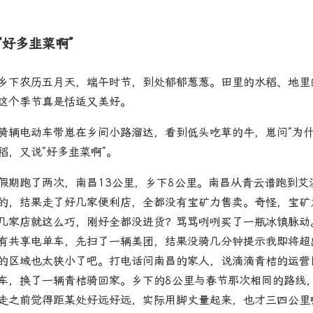
“好多韭菜啊”
乡下农历五月天，端午时节，到处郁郁葱葱。田里的水稻、地里
这个季节真是恬适又美好。
骑辆电动车带崽在乡间小路溜达，看到低头吃草的牛，崽问“为什
稻，又说“好多韭菜啊”。
假期跑了两次，南昌13公里，乡下8公里。南昌从青云谱跑到
的，结果走了好几家便利店，全都没有宝矿力售卖。奇怪，宝矿
几家店就这么巧，刚好全都没进货？骂骂咧咧买了一瓶冰镇脉动
有共享电单车，先扫了一辆美团，结果没骑几分钟提示我即将超
的区域也太狭小了吧。打电话问南昌的家人，说滴滴青桔的运营
车，换了一辆青桔骑回家。乡下的8公里与春节那次相同的路线
走之前觉得距某处好远好远，实际用脚丈量起来，也才三四公里