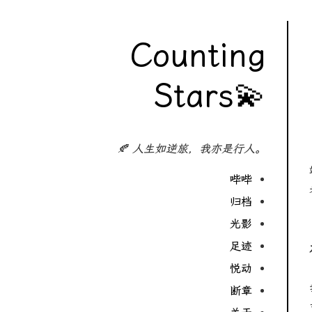
Counting
Stars💫
🍂 人生如逆旅，我亦是行人。
哔哔
归档
光影
足迹
悦动
断章