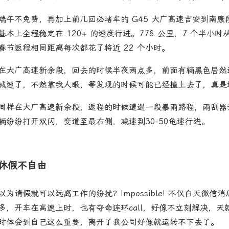
端午不免费，再加上前几回必堵车的 G45 大广高速吉安到南
基本上全程稳定在 120+ 的速度行进。778 公里，7 个半
春节返程相同距离每次都花了将近 22 个小时。
在大广高速新余段，回去的时候半夜两点多，前面有辆黑色居然
减速了，不然靠我人眼，等发现的时候可能已经撞上去了，真是
同样在大广高速新余段，返程的时候遭遇一段暴雨路程，雨刮器
辆纷纷打开双闪，变道至最右侧，减速到30-50龟速行进。
休假不自由
以为请假就可以远离工作的纷扰？Impossible! 不仅白天微
多，开车在高速上时，也有夺命连环call，好像不立刻解决，
时体会到自己这么重要，离开了我公司好像就运转不下去了。