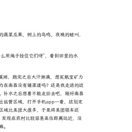
的蔬菜瓜果、树上的鸟鸣、夜晚的蛙叫，
么用绳子拴住它们呀”，看到田里的水
艾溪湖，跑完之后大汗淋漓，想买瓶宝矿力
力在南昌没有铺渠道吗？还是我走进的这
。补水之后想着不能走回去吧，刚好南昌
出运营区域，打开手机app一看，这划定
区域比美团大很多，于是将美团锁车还
，发现在农村比较容易高估距离远近，没
嘛。