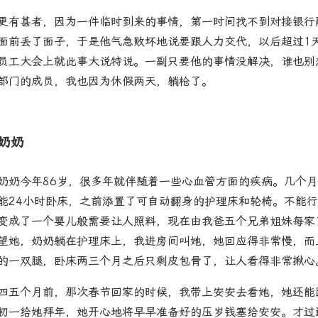
更有甚者，因为一件临时到来的事情，第一时间找不到对接银行
面前丢了面子，于是他气急败坏地说要跟人力交代，以后超过1
员工大会上就此事大说特说。一副只要他的事情没解决，谁也别
部门的成员，我也因为休假两天，躺枪了。
奶奶
奶奶今年86岁，很多年就伴随着一些心血管方面的疾病。几个
能24小时卧床，之前添置了可自动翻身的护理床和轮椅。不能
变成了一个婴儿般需要让人照料，现在由我爸五个兄弟姐妹每家
望她，奶奶躺在护理床上，我进房间叫她，她回应得非常慢，而
的一双腿，卧床两三个月之后只剩皮包骨了，让人看得非常揪心
四五个月前，那次春节回家的时候，我带上安安去看她，她还能
初一给她拜年，她开心地将早早准备好的压岁钱塞给安安。才过