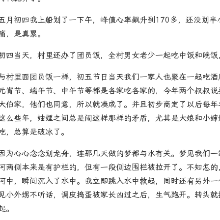
五月初四我上船划了一下午，峰值心率飙升到170多，还没划
痛，是真累。
初四当天，村里还办了团员饭，全村男女老少一起吃中饭和晚饭
与村里面团员饭一样，初五节日当天我们一家人也聚在一起吃酒
元宵节、端午节、中午节等都是各家吃各家的，今年两个叔叔说
大伯家，他们也同意，所以就凑成了。并且初步商定了以后每年
这么些年，妯娌之间总是闹这样那样的矛盾，尤其是大娘和小婶
吃，总算是破冰了。
因为心心念念划龙舟，连那几天做的梦都与水有关。梦见我们一
河两侧本来是有护栏的，但有一段侧边围栏被拉开了。不知怎的
河中，瞬间沉入了水中。我立即跳入水中救起，同时还有另外一
见小外甥不听话，调皮捣蛋被家长凶过之后，生气跑开。转头就
起。