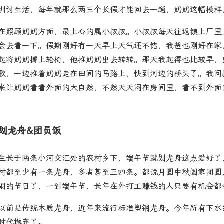
圳讨生活，每年就那么两三个长假才能回去一趟，奶奶这幅模样
在照顾奶奶方面，最上心的属小叔叔。小叔叔每天往返镇上厂里
会去看一下。假期刚好有一天早上天气还不错，我爸也刚好在家
起将奶奶挪上轮椅，他推奶奶出去转转。那天我起得也比较早，
歌，一边推着奶奶走在田间的马路上，快到河边的桥头了。我问
来让奶奶看看外面的大自然，不然天天闷在房间里，看不到外面
划龙舟&团员饭
生长于两条小河交汇处的农村乡下，端午节就划龙舟这点爱好了
村都至少有一条龙舟，多者甚至三四条。都说月圆中秋阖家团圆
闹的节日了，一到端午节，长年在外打工赚钱的人只要有机会都
以前是传统木质龙舟，近年来流行标准塑钢龙舟。今年所有下水
时代抛弃了。