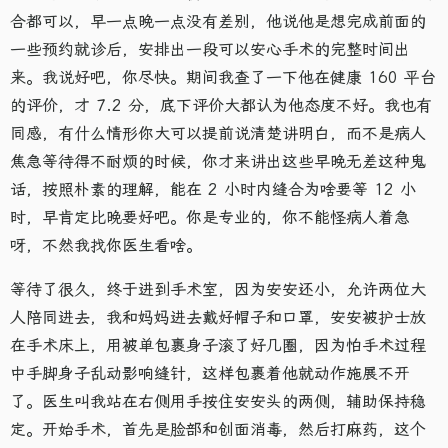
合都可以，早一点晚一点没有差别，他说他是想完成前面的
一些预约就诊后，安排出一段可以安心手术的完整时间出
来。我说好吧，你尽快。期间我查了一下他在健康 160 平台
的评价，才 7.2 分，底下评价大都认为他态度不好。我也有
同感，有什么情形你大可以提前说清楚讲明白，而不是病人
焦急等待得不耐烦的时候，你才来讲出这些早晚无差这种鬼
话，按照朴素的理解，能在 2 小时内缝合为啥要等 12 小
时，早肯定比晚要好吧。你是专业的，你不能怪病人着急
呀，不然我找你医生看啥。
等待了很久，终于进到手术室，因为安安还小，允许两位大
人陪同进去，我和妈妈进去戴好帽子和口罩，安安被护士放
在手术床上，用被单包裹身子滚了好几圈，因为怕手术过程
中手脚身子乱动影响缝针，这样包裹着他就动作施展不开
了。医生叫我站在右侧用手按住安安头的两侧，辅助保持稳
定。开始手术，首先是脸部和创面消毒，然后打麻药，这个