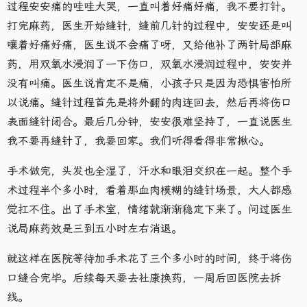
过程安安痛的哇哇大哭，一直叫着好痛好痛，我不要打针。
打完麻药，医生开始缝针，缝前几针的过程中，安安还是叫
嚷着好痛好痛，医生说不会痛了呀，又给他补了两针局部麻
药，用双氧水浸润了一下伤口，双氧水浸润过程中，安安并
没有叫痛。医生说肯定不是痛，小孩子只是因为恐惧害怕所
以说痛。缝针过程首先是将外翻的肉连回去，然后再将伤口
表面缝针闭合。最后几分钟，安安很难坚持了，一直说医生
我不要再缝针了，我要回家。我们听得看得非常揪心。
手术做完，头发也全湿了，汗水和眼泪交织在一起。整个手
术过程半个多小时，看着那血肉模糊的缝针场景，大人都感
觉扛不住。出了手术室，情绪就渐渐稳定下来了。问过医生
说局麻药效是三到五小时左右消退。
就这样在医院等待加手术花了三个多小时的时间，终于将伤
口缝合完毕。后续每天要去社康换药，一周后回医院去拆
线。