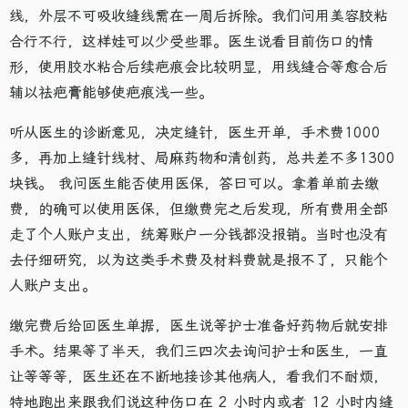
线，外层不可吸收缝线需在一周后拆除。我们问用美容胶粘
合行不行，这样娃可以少受些罪。医生说看目前伤口的情
形，使用胶水粘合后续疤痕会比较明显，用线缝合等愈合后
辅以祛疤膏能够使疤痕浅一些。
听从医生的诊断意见，决定缝针，医生开单，手术费1000
多，再加上缝针线材、局麻药物和清创药，总共差不多1300
块钱。 我问医生能否使用医保，答曰可以。拿着单前去缴
费，的确可以使用医保，但缴费完之后发现，所有费用全部
走了个人账户支出，统筹账户一分钱都没报销。当时也没有
去仔细研究，以为这类手术费及材料费就是报不了，只能个
人账户支出。
缴完费后给回医生单据，医生说等护士准备好药物后就安排
手术。结果等了半天，我们三四次去询问护士和医生，一直
让等等等，医生还在不断地接诊其他病人，看我们不耐烦，
特地跑出来跟我们说这种伤口在 2 小时内或者 12 小时内缝