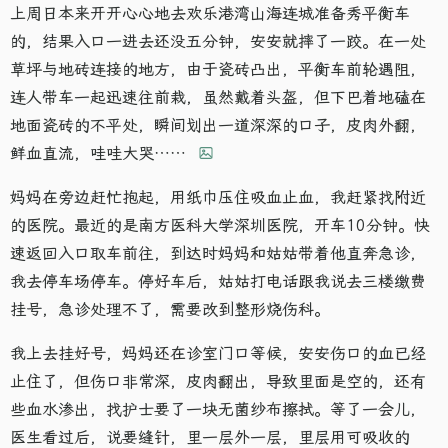
上周日本来开开心心地去欢乐港湾山海连城准备秀平衡车
的，结果入口一进去还没五分钟，安安就摔了一跤。在一处
草坪与地砖连接的地方，由于瓷砖凸出，平衡车前轮遇阻，
连人带车一起迅速往前栽，虽然戴着头盔，但下巴着地磕在
地面瓷砖的不平处，瞬间划出一道深深的口子，皮肉外翻，
鲜血直流，哇哇大哭……
妈妈在旁边赶忙抱起，用纸巾压住吸血止血，我赶紧找附近
的医院。最近的是南方医科大学深圳医院，开车10分钟。快
速返回入口取车前往，到达时妈妈和姑姑带着他直奔急诊，
我去停车场停车。停好车后，姑姑打电话跟我说去三楼缴费
挂号，急诊处理不了，需要改到整形烧伤科。
我上去挂好号，妈妈还在诊室门口等候，安安伤口的血已经
止住了，但伤口非常深，皮肉翻出，导致里面是空的，还有
些血水渗出，找护士要了一块无菌纱布擦拭。等了一会儿，
医生看过后，说要缝针，里一层外一层，里层用可吸收的