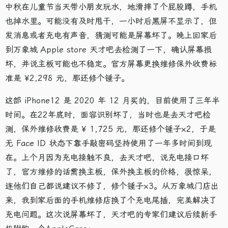
中秋在儿童节当天带小朋友玩水，地滑摔了个屁股蹲，手机
也掉水里。可能没有及时甩干，一小时后黑屏不显示了，但
发消息或者充电有声音，猜测可能是屏幕坏了。晚上回家后
到万象城 Apple store 天才吧去检测了一下，确认屏幕损
坏，并说主板可能也不稳定。官方屏幕更换维修保外收费标
准是 ¥2,298 元，那还修个锤子。
这部 iPhone12 是 2020 年 12 月买的，目前使用了三年半
时间。在22年底时，面容识别坏了，当时也是去天才吧检
测，保外维修收费是 ¥ 1,725 元，那还修个锤子×2，于是
无 Face ID 状态下靠手敲密码坚持使用了一年多时间到现
在。上个月因为充电接触不良，去天才吧，说充电接口坏
了，官方维修的话需换主板，保外换主板的价格，很惊呆，
连他们自己都说建议不修了，修个锤子×3。从万象城门店出
来，我到家后面的手机维修店换了个充电尾插，完美解决了
充电问题。这次说屏幕坏了，天才吧的专家们建议后续新手