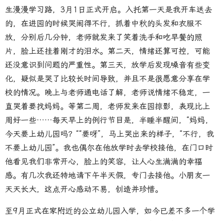
生漫漫学习路，3月1日正式开启。入托第一天是我开车送去
的，在进园的时候哭闹得不行，抓着中秋的头发和衣服不
放，分别后几分钟，老师就发来了笑着洗手和吃早餐的照
片，脸上还挂着刚才的泪水。第二天，情绪还算可控，可能
还没意识到问题的严重性。第三天，放学后发现嗓音有些变
化，疑似是哭了比较长时间导致，并且不是很愿意分享在学
校的情况。晚上与老师通电话了解，老师说情绪不稳定，一
直哭着要找妈妈。等第二周，老师发来在园掠影，表现比上
周好一些……每天早上的例行节目是，半睡半醒间，“妈妈，
今天要上幼儿园吗？““要呀”，马上哭出来的样子，“不行，我
不要上幼儿园”。我也偶尔在他放学时去学校接他，在门口时
他看见我们非常开心，脸上的笑容，让人心生满满的幸福
感。有几次我还特地请下午半天假，专门去接他。小朋友一
天天长大，这点开心感动不易，创造并珍惜。
至9月正式在家附近的公立幼儿园入学，如今已差不多一个学