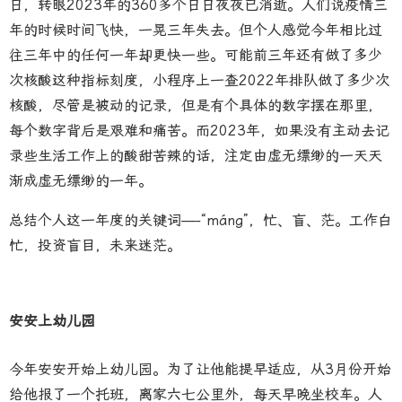
日，转眼2023年的360多个日日夜夜已消逝。人们说疫情三
年的时候时间飞快，一晃三年失去。但个人感觉今年相比过
往三年中的任何一年却更快一些。可能前三年还有做了多少
次核酸这种指标刻度，小程序上一查2022年排队做了多少次
核酸，尽管是被动的记录，但是有个具体的数字摆在那里，
每个数字背后是艰难和痛苦。而2023年，如果没有主动去记
录些生活工作上的酸甜苦辣的话，注定由虚无缥缈的一天天
渐成虚无缥缈的一年。
总结个人这一年度的关键词—-“máng”，忙、盲、茫。工作白
忙，投资盲目，未来迷茫。
安安上幼儿园
今年安安开始上幼儿园。为了让他能提早适应，从3月份开始
给他报了一个托班，离家六七公里外，每天早晚坐校车。人