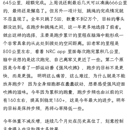
645公里，超额完成。上周说还剩最后几天可以凑满666公里
的，最终还是懈怠了。但另外一项计划，跳绳的完成情况就
不忍直视了。全年只跳了5回，数量不到2万个，目标的零头
都没达到。在跑步和跳绳之间，这一年更多地选择了前者。
做出这样的选择，主要是跑步累计的里程在脑海中能形成一
个非常具象的从此处到彼处的空间距离。回老家的里程是
800公里左右，看着 NRC app 里面每次跑完累积几公里，
脑中设想的是这次跑完，自己离家又更近了一些。第二个原
因是今年看了一部运动番《强风吹拂》，跑步的目标不是更
快，而是更强。 明明这么痛苦，这么难过，为什么就是不能
放弃跑步？ 因为全身细胞都在蠢蠢欲动，想要感受强风迎面
吹拂的滋味。今年因为累积的跑量，跑步步频也由以前的只
有160左右，提高到稳定180+，这是今年最大的进步。明年
的目标是保持步频，再将心率降低一些。
今年体重不减反增，连续几个月处在历史高位了，刻意控制
主食摄入也没取得太多效果。