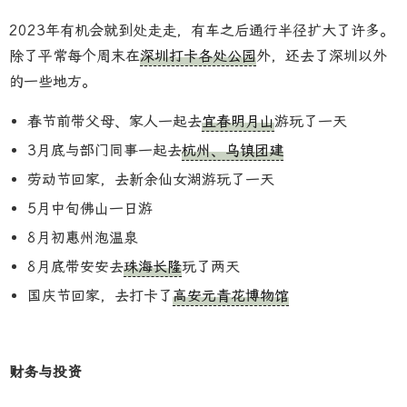
2023年有机会就到处走走，有车之后通行半径扩大了许多。
除了平常每个周末在
深圳打卡各处公园
外，还去了深圳以外
的一些地方。
春节前带父母、家人一起去
宜春明月山
游玩了一天
3月底与部门同事一起去
杭州、乌镇团建
劳动节回家，去新余仙女湖游玩了一天
5月中旬佛山一日游
8月初惠州泡温泉
8月底带安安去
珠海长隆
玩了两天
国庆节回家，去打卡了
高安元青花博物馆
财务与投资