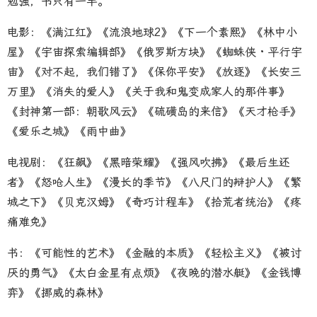
勉强，书只有一半。
电影：《满江红》《流浪地球2》《下一个素熙》《林中小
屋》《宇宙探索编辑部》《俄罗斯方块》《蜘蛛侠 · 平行宇
宙》《对不起，我们错了》《保你平安》《放逐》《长安三
万里》《消失的爱人》《关于我和鬼变成家人的那件事》
《封神第一部：朝歌风云》《硫磺岛的来信》《天才枪手》
《爱乐之城》《雨中曲》
电视剧：《狂飙》《黑暗荣耀》《强风吹拂》《最后生还
者》《怒呛人生》《漫长的季节》《八尺门的辩护人》《繁
城之下》《贝克汉姆》《奇巧计程车》《拾荒者统治》《疼
痛难免》
书：《可能性的艺术》《金融的本质》《轻松主义》《被讨
厌的勇气》《太白金星有点烦》《夜晚的潜水艇》《金钱博
弈》《挪威的森林》