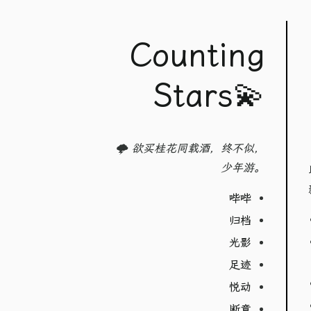
Counting
Stars💫
🌩️ 欲买桂花同载酒，终不似，
少年游。
哔哔
归档
光影
足迹
悦动
断章