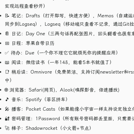
实现远程查看秒开）
📝 笔记：Drafts（打开即写，快速方便），Memos（
同步到Logseq），Logseq（移动端只查看不记录，通过Git
📔 日记：Day One（三两句话再配张图片，回头翻看也很有
📅 日程：苹果自带日历
✅ 待办：Due（一个你不理它它就烦死你的提醒应用）
📖 阅读：微信读书（一年148，能看5本书就值了）
📑 稍后读：Omnivore（免费简洁、支持订阅newsletter和r
中）
🌐 浏览器：Safari(网页)，Alook(嗅探影音，倍速播放)
🎵 音乐：Spotify（菲区拼车）
🎤 播客：Pocket Casts（如果能像小宇宙一样支持设定
🔐 密码管理：1Password（所有账号密码都丢里面，只
🚀 梯子：Shadowrocket（小火箭+节点）