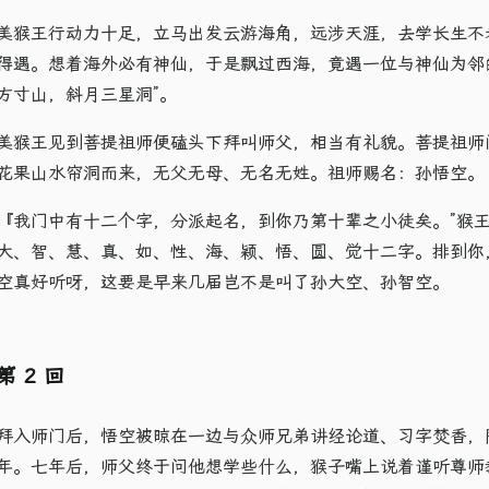
美猴王行动力十足，立马出发云游海角，远涉天涯，去学长生不
得遇。想着海外必有神仙，于是飘过西海，竟遇一位与神仙为邻
方寸山，斜月三星洞”​。
美猴王见到菩提祖师便磕头下拜叫师父，相当有礼貌。菩提祖师
花果山水帘洞而来，无父无母、无名无姓。祖师赐名：孙悟空。
『我门中有十二个字，分派起名，到你乃第十辈之小徒矣。​”猴王道：
大、智、慧、真、如、性、海、颖、悟、圆、觉十二字。排到你，
空真好听呀，这要是早来几届岂不是叫了孙大空、孙智空。
第 2 回
拜入师门后，悟空被晾在一边与众师兄弟讲经论道、习字焚香，
年。七年后，师父终于问他想学些什么，猴子嘴上说着谨听尊师