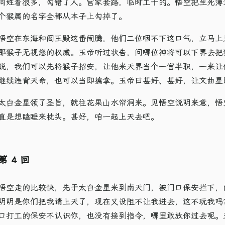
同姓着很多，勾错了人。官家套路，临时工干的。悟空把生死簿
个猴属的名字全都从本子上勾掉了。
悟空在东海和阎王殿这番闹腾，他们二位咽不下这口气，立马上
那猴子无视您的权威。玉帝听过状告，问哪位神将可以下界去把
说，我们可以先将猴子招安，让他来天界当个一官半职，一来让
继续违背天命，也可以当即擒拿。玉帝曰甚好、甚好，让文曲星
太白金星领了圣旨，就往花果山水帘洞来。见悟空说明来意，悟
直是想瞌睡来枕头。甚好，咱一起上天去吧。
第 4 回
悟空走的比较快，先于太白金星来到南天门，被门口保安拦下，
明明是你们把我请上天了，现在又设阻不让我进去，这不玩我吗
口打工的保安不认识你，也没有接到指令，哪里敢放你过去呢。