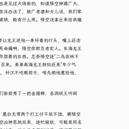
也是见过大场面的，知道悟空神通广大，
在没办法了，敖广老婆和女儿说，我们家
破铁，能有什么用。悟空说拿出来给我瞧
还要让龙王送他一身好看的行头，嘴上还念
死命薅啊，悟空你欺负老实人。东海龙王
你想要的东西。怎奈悟空连“二鸟在林不
召来。弟弟南海龙王敖钦还是“年少气
说，好汉不吃眼前亏，咱先顺他意给他，
们面前秀了一把金箍棒，各洞妖王听闻
。黑白无常两个打工仔不依不饶，被悟空
空凶神恶煞而来，连忙服软，可能是同名