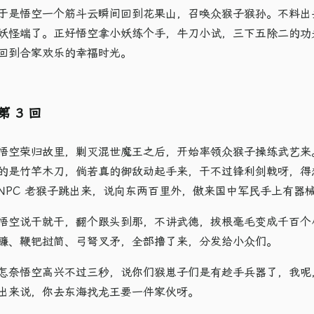
于是悟空一个筋斗云瞬间回到花果山，召唤众猴子猴孙。不料出
妖怪端了。正好悟空拿小妖练个手，牛刀小试，三下五除二的功
回到合家欢乐的幸福时光。
第 3 回
悟空荣归故里，剿灭混世魔王之后，开始率领众猴子操练武艺来
的是竹竿木刀，倘若真的御敌动起手来，干不过锋利剑戟呀，得
NPC 老猴子跳出来，说向东两百里外，傲来国中军民手上有器
悟空说干就干，翻个跟头到那，不讲武德，拔根毫毛变成千百个
镰、鞭钯挝简、弓弩叉矛，全部撸了来，分发给小众们。
怎奈悟空高兴不过三秒，说你们猴崽子们是有趁手兵器了，我呢，
出来说，你去东海找龙王要一件家伙呀。