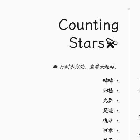
Counting
Stars💫
☁️ 行到水穷处，坐看云起时。
哔哔
归档
光影
足迹
悦动
断章