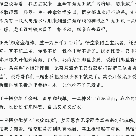
悟空说等着，我去去就来，直奔东海龙王敖广的府邸。想来敖广
不敢得罪，兵器一件一件拿给悟空试，悟空都说太轻不趁手。实
不是有一块大禹治水时用来测量江海深浅的神铁么？龙王说一块
一瞧，龙王说神铁太重了，抬不动，您亲自去看吧。
正是“如意金箍棒，重一万三千五百斤”​。悟空获得至宝武器，
叨一客不犯二主，你要不给，我今儿就不走了。这是逮着一只羊
本来想支开他到南海、西海、北海龙王那里去要，说他们那里有
如一鸟在手”的道理都懂，无奈东海龙王只好敲锣打鼓把三位弟弟
盛”，说哥哥我们一起出兵把孙猴子拿下就是了。其余几位龙王
后面再到玉帝那里参他一本，让他吃不了兜着走。
于是悟空得了金冠、盔甲和战靴，一套神装回到花果山。在小的
后，也纷纷前来拜贺，自此又光交好友。
一日悟空做梦入“太虚幻境”，梦见黑白无常两位奉命来勾他魂魄
拍成了肉酱。悟空顺势打到阴曹地府，冥王很懂察言观色，见悟