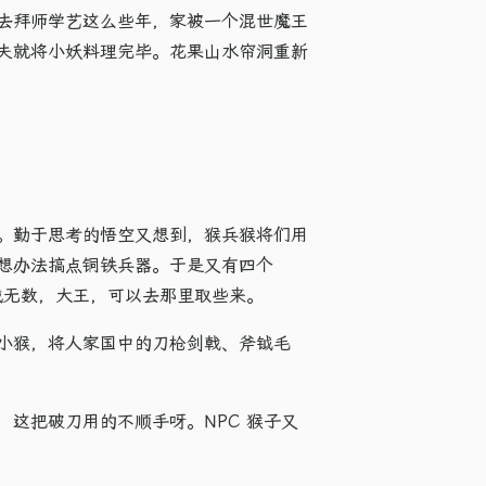
去拜师学艺这么些年，家被一个混世魔王
夫就将小妖料理完毕。花果山水帘洞重新
。勤于思考的悟空又想到，猴兵猴将们用
想办法搞点铜铁兵器。于是又有四个
械无数，大王，可以去那里取些来。
小猴，将人家国中的刀枪剑戟、斧钺毛
这把破刀用的不顺手呀。NPC 猴子又