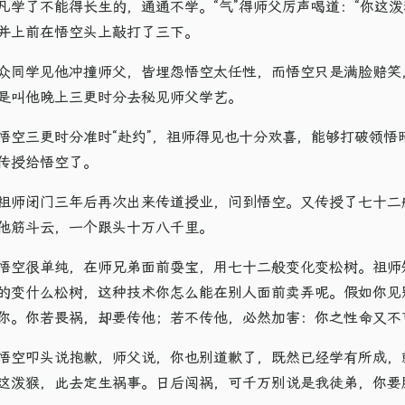
凡学了不能得长生的，通通不学。“气”得师父厉声喝道：“你这泼
并上前在悟空头上敲打了三下。
众同学见他冲撞师父，皆埋怨悟空太任性，而悟空只是满脸赔笑
是叫他晚上三更时分去秘见师父学艺。
悟空三更时分准时“赴约”，祖师得见也十分欢喜，能够打破领悟
传授给悟空了。
祖师闭门三年后再次出来传道授业，问到悟空。又传授了七十二般
他筋斗云，一个跟头十万八千里。
悟空很单纯，在师兄弟面前耍宝，用七十二般变化变松树。祖师
的变什么松树，这种技术你怎么能在别人面前卖弄呢。假如你见
你。你若畏祸，却要传他；若不传他，必然加害：你之性命又不可
悟空叩头说抱歉，师父说，你也别道歉了，既然已经学有所成，
这泼猴，此去定生祸事。日后闯祸，可千万别说是我徒弟，你要