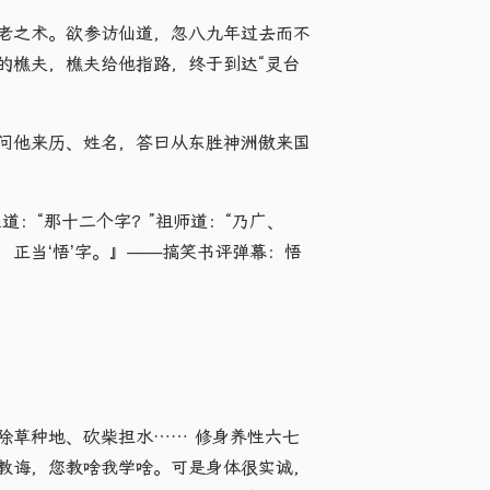
老之术。欲参访仙道，忽八九年过去而不
的樵夫，樵夫给他指路，终于到达“灵台
问他来历、姓名，答曰从东胜神洲傲来国
​“那十二个字？​”祖师道：​“乃广、
正当‘悟’字。』——搞笑书评弹幕：悟
除草种地、砍柴担水…… 修身养性六七
教诲，您教啥我学啥。可是身体很实诚，