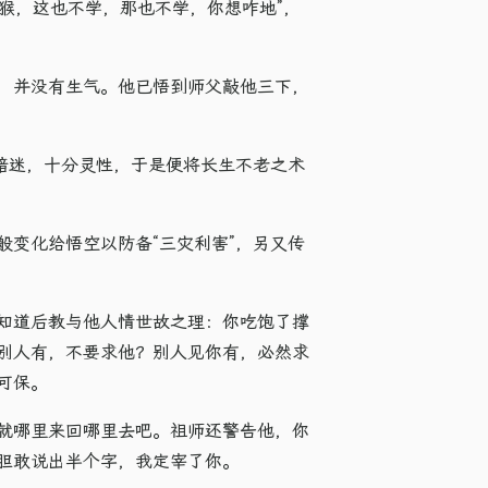
猴，这也不学，那也不学，你想咋地​”，
，并没有生气。他已悟到师父敲他三下，
暗迷，十分灵性，于是便将长生不老之术
变化给悟空以防备“三灾利害”，另又传
知道后教与他人情世故之理：你吃饱了撑
别人有，不要求他？别人见你有，必然求
保。​
就哪里来回哪里去吧。祖师还警告他，你
胆敢说出半个字，我定宰了你。