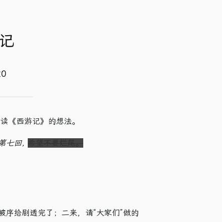
记
20
阅读《西游记》的想法。
第七回,
希望不要烂尾。
序给剧透完了；二来，请“大家们”做的