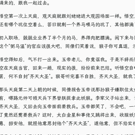
请来的，跟我一起过去。
悟空第一次上天庭，观天庭就跟刘姥姥进大观园场面一样。悟空
还有哪个坑位空着么，答曰就剩一个养马喂马的坑了，其他都满了
初入职场，兢兢业业养了半个月的马，养得肉肥膘满。闲下来与
这个“弼马温”的官应该很大吧，同僚们笑着说，猴子你可真逗，
悟空得知后，气不打一出来。玉帝老儿，你竟诓我。于是不辞而
空在天庭当官，回来一趟，现实的很，纷纷前来巴结。听悟空自
罢，何不自封“齐天大圣”。猴哥听完喜不自胜，齐天大圣，就我
那头天庭第二天上朝的时候，同僚报告玉帝说那孙猴子嫌职位太
有，哪路元帅可领天兵下界替朕捉拿此妖猴。李家父子站出来，
齐天大圣，又回去向玉帝面前要救兵。玉帝都笑了，不会吧，一
了竟然还需要救兵？这时，太白金星和事佬又跳将出来，收服妖
惠，招安他，就照他意思封他个“齐天大圣”，遂他意，但不给实