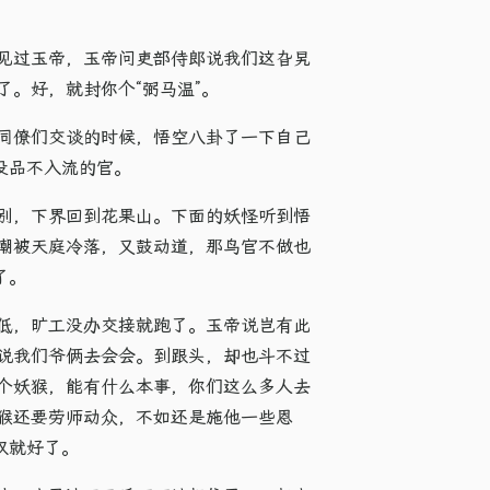
见过玉帝，玉帝问吏部侍郎说我们这旮旯
。好，就封你个“弼马温”。
同僚们交谈的时候，悟空八卦了一下自己
没品不入流的官。
别，下界回到花果山。下面的妖怪听到悟
嘲被天庭冷落，又鼓动道，那鸟官不做也
了。
低，旷工没办交接就跑了。玉帝说岂有此
说我们爷俩去会会。到跟头，却也斗不过
个妖猴，能有什么本事，你们这么多人去
猴还要劳师动众，不如还是施他一些恩
权就好了。