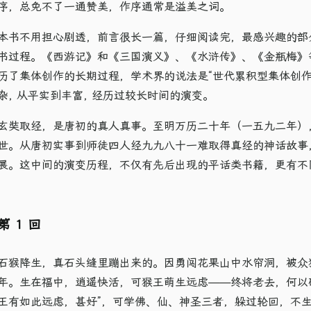
序，总免不了一通赞美，作序通常是溢美之词。
本书不用担心剧透，前言很长一篇，仔细阅读完，最感兴趣的部
书过程。《西游记》和《三国演义》、《水浒传》、《金瓶梅》
历了集体创作的长期过程，学术界的说法是“世代累积型集体创作
杂, 从平实到丰富, 经历过较长时间的演变。
玄奘取经，是唐初的真人真事。至明万历二十年（一五九二年）
世。从唐初实事到师徒四人经九九八十一难取得真经的神话故事
展。这中间的演变历程，不仅有先后出现的平话类书籍，更有不
第 1 回
石猴降生，真石头缝里蹦出来的。因勇闯花果山中水帘洞，被众
年。生在福中，逍遥快活，可猴王萌生远虑——终将老去，何以破解
王有如此远虑，甚好”，可学佛、仙、神圣三者，躲过轮回，不生