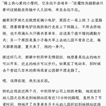
“骑上我心爱的小摩托，它永远不会堵车…”这魔性洗脑歌曲只
要听过就能在你脑中久久回响，并且永远不忘。
搬家到罗湖之后就想买辆小电驴，原因之一是上班 3 公里路
程，想着骑着电驴优哉游哉行走在上下班路上，不用去挤地
铁，也不用满头大汗骑共享单车，应该是个很不错的通勤方
式；另一个原因是臭小子每天早上去幼儿园不肯自己走，每
天都要抱着，夏天来了，抱的一身汗。
提过好几次，都被中秋同学无情驳回，她想着是远点的地方
可以开车，近点的地方可以步行。如果买了电动车，到时候
去个旁边几百米的商场或者公园都不想走路了。
嗯，说得在理，我无法反驳。
转机出现在近两个月，中秋同学公司上班抓考勤，她送娃到
幼儿园之后再走到地铁站还有近10分钟的路程，虽然为了节
省时间，特地开了共享单车月卡从幼儿园折回到地铁站这段