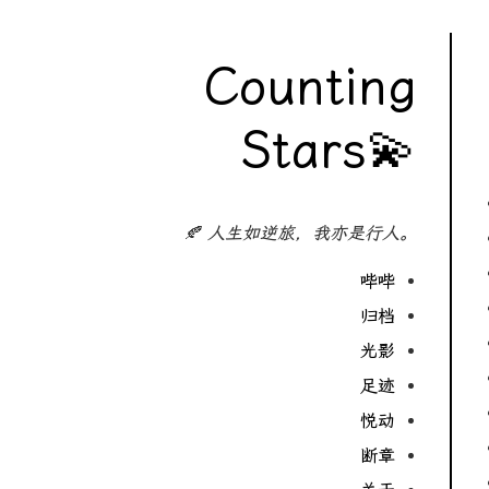
Counting
Stars💫
🍂 人生如逆旅，我亦是行人。
哔哔
归档
光影
足迹
悦动
断章