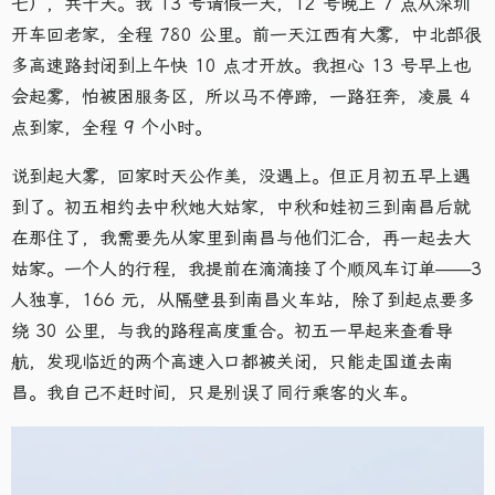
七），共十天。我 13 号请假一天，12 号晚上 7 点从深圳
开车回老家，全程 780 公里。前一天江西有大雾，中北部很
多高速路封闭到上午快 10 点才开放。我担心 13 号早上也
会起雾，怕被困服务区，所以马不停蹄，一路狂奔，凌晨 4
点到家，全程 9 个小时。
说到起大雾，回家时天公作美，没遇上。但正月初五早上遇
到了。初五相约去中秋她大姑家，中秋和娃初三到南昌后就
在那住了，我需要先从家里到南昌与他们汇合，再一起去大
姑家。一个人的行程，我提前在滴滴接了个顺风车订单——3
人独享，166 元，从隔壁县到南昌火车站，除了到起点要多
绕 30 公里，与我的路程高度重合。初五一早起来查看导
航，发现临近的两个高速入口都被关闭，只能走国道去南
昌。我自己不赶时间，只是别误了同行乘客的火车。