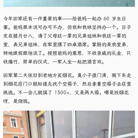
今年回家还有一件重要的事——给爸妈一起办 60 岁生日
宴。爸妈原本说可办可不办，但我和我妹坚持办一个。日子
定在腊月廿八，请了父母这一辈的兄弟姐妹和我这一辈的
堂、表兄弟姐妹，在家里摆了四桌酒席。掌厨的是我堂弟，
特地提前跟他说了。按照爸妈的意思，不收亲戚的礼金，只
收爆竹，简单的仪式，一家人坐一起把酒言欢。
回家第二天依旧到老地方买烟花。臭小子很门清，刚下车走
到烟花店门口就知道先找个空箱子，然后拿着空箱子去店里
挑选。不一会儿就搞了 1500+，又是两大箱。哪是放烟花
呀，是烧钱。