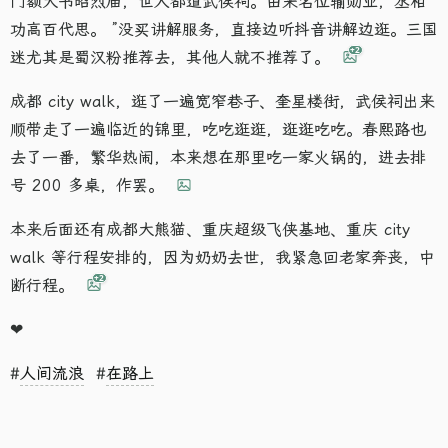
门额大书昭烈庙，世人都道武侯祠。由来名位输勋业，丞相
功高百代思。 ”没买讲解服务，直接边听抖音讲解边逛。三国
+2
迷尤其是蜀汉粉推荐去，其他人就不推荐了。
成都 city walk，逛了一遍宽窄巷子、奎星楼街，武侯祠出来
顺带走了一遍临近的锦里，吃吃逛逛，逛逛吃吃。春熙路也
去了一番，繁华热闹，本来想在那里吃一家火锅的，进去排
号 200 多桌，作罢。
本来后面还有成都大熊猫、重庆超级飞侠基地、重庆 city
walk 等行程安排的，因为奶奶去世，我紧急回老家奔丧，中
+2
断行程。
❤
#
人间流浪
#
在路上