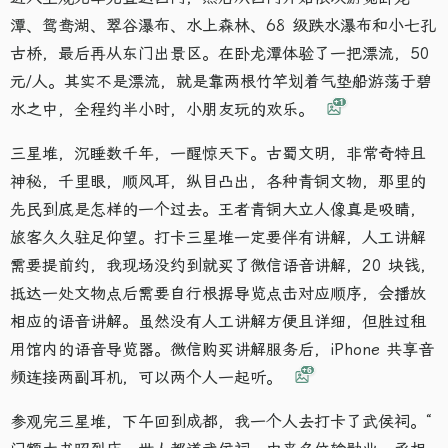
潭、鸳鸯湖、翠谷瀑布、水上森林、68 级跌水瀑布和小七孔
古桥，最后再从东门出景区。在卧龙潭体验了一把漂流，50
元/人。其实不是漂流，就是靠两根竹竿划着气垫船游荡于碧
+1
水之中，全程约半小时，小朋友玩的欢乐。
三星堆，沉睡数千年，一醒惊天下。古蜀文明，非常奇特且
神秘，千里眼，顺风耳，纵目凸出，各种青铜文物，那里的
先民到底是怎样的一个过去。王者青铜大立人像真是吸睛，
旅客久久驻足仰望。打卡三星堆一定要伴有讲解，人工讲解
需要提前约，我现场没约到就买了微信语音讲解，20 块钱，
抵达一处文物点后需要自行根据导览点击对应顺序，会播放
相应的语音讲解。虽然没有人工讲解方便且详细，但胜过租
用馆内的语音导览器。微信购买讲解服务后，iPhone 共享音
+6
频连接两副耳机，可以两个人一起听。
参观完三星堆，下午回到成都，我一个人去打卡了武侯祠。“