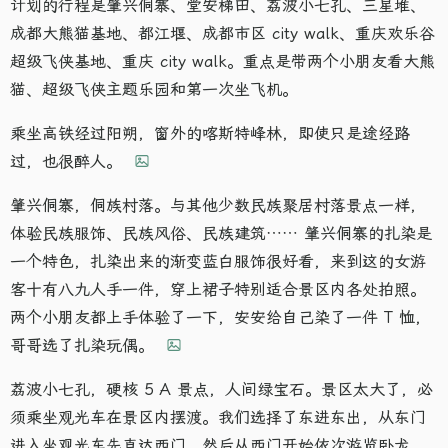
计划的行程是肇兴侗寨、堂安梯田、荔波小七孔、三星堆、
成都大熊猫基地、都江堰、成都市区 city walk、重庆欢乐谷
超级飞侠基地、重庆 city walk。重点是带两个小朋友看大熊
猫、超级飞侠主题乐园和第一次坐飞机。
乘坐高铁经过阳朔，窗外的喀斯特峰林，即使只是途经路
过，也很醉人。
肇兴侗寨，侗族村落。与其他少数民族聚居村落景点一样，
体验民族服饰、民族风俗、民族建筑…… 肇兴侗寨的扎染是
一个特色，扎染出来的渐变蓝白服饰很好看，来到这的女游
客十有八九人手一件，穿上裙子特别适合景区内各处拍照。
两个小朋友都上手体验了一下，安安给自己染了一件 T 恤，
哥哥选了扎染玩偶。
荔波小七孔，硬核 5 A 景点，人间绿宝石。景区太大了，必
须乘坐观光车在景区内摆渡。我们选择了东进东出，从东门
进入坐观光车先直达西门，然后从西门开始依次游览卧龙