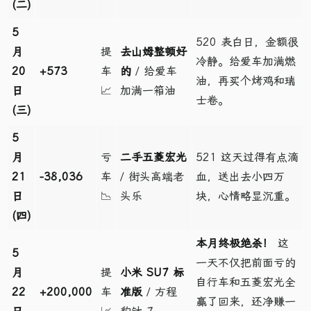
(二)
5
520 表白日，金额很
月
提
去山姆整顿好
冷静。给爱车加满燃
20
+573
车
的
/ 给爱车
油，再买个烤鸡和瑞
日
📈
加满一箱油
士卷。
(三)
5
月
亏
二手五菱宏光
521 这天过得有点滴
21
-38,036
车
/ 街头高端老
血，送出去小四万
日
📉
头乐
块，心情略显沉重。
(四)
本月终极绝杀！
这
5
一天不仅把前面亏的
月
提
小米 SU7 标
自行车和五菱宏光全
22
+200,000
车
准版
/ 方程
赢了回来，还净赚一