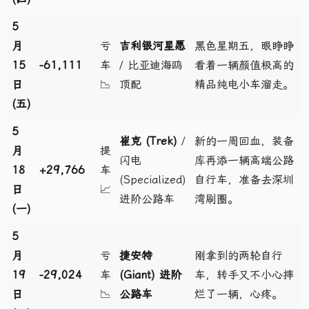
5
月
亏
吉利银河星愿
黑色星期五，眼睁睁
15
-61,111
车
/ 比亚迪海鸥
看着一辆颜值极高的
日
📉
顶配
精品纯电小车溜走。
(五)
5
崔克 (Trek)
/
新的一周回血，装备
月
提
闪电
库再添一辆高端公路
18
+29,766
车
(Specialized)
自行车，准备去深圳
日
📈
进阶公路车
湾刷圈。
(一)
5
月
亏
捷安特
刚拿到的两轮自行
19
-29,024
车
(Giant) 进阶
车，转手又不小心摔
日
📉
公路车
烂了一辆，心疼。