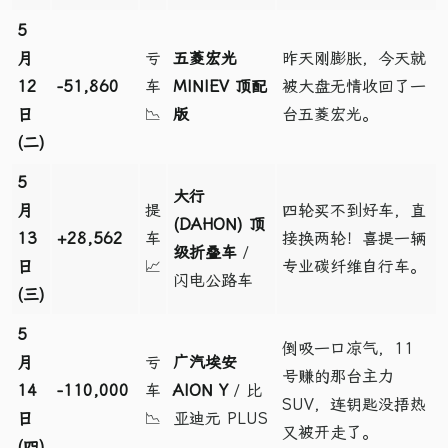
5
月
亏
五菱宏光
昨天刚膨胀，今天就
12
-51,860
车
MINIEV 顶配
被大盘无情收回了一
日
📉
版
台五菱宏光。
(二)
5
大行
月
提
四轮买不到好车，直
(DAHON) 顶
13
+28,562
车
接换两轮！喜提一辆
级折叠车
/
日
📈
专业碳纤维自行车。
闪电公路车
(三)
5
倒吸一口凉气，11
月
亏
广汽埃安
号赚的那台主力
14
-110,000
车
AION Y
/ 比
SUV，连钥匙没捂热
日
📉
亚迪元 PLUS
又被开走了。
(四)