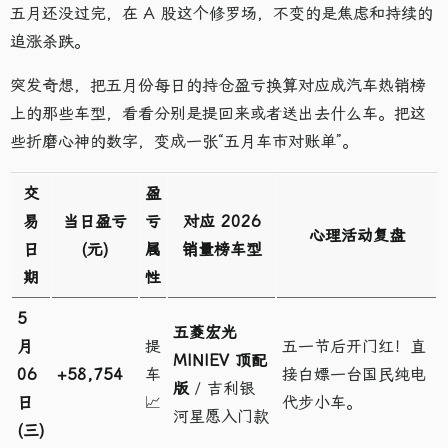
五月还没过完，在 A 股这个修罗场，不变的是焦虑和持续的
追涨杀跌。
突发奇想，把五月份每日的持仓盈亏换算对应成汽车热销榜
上的那些车型，看看分别是提回来或者送出去什么车。把这
些折磨心神的数字，变成一张“五月车市对账单”。
交
盈
易
当日盈亏
亏
对应 2026
心理活动复盘
日
(元)
属
销量榜车型
期
性
5
五菱宏光
月
提
五一节后开门红！直
MINIEV 顶配
06
+58,754
车
接白嫖一台国民纯电
版
/ 吉利银
日
📈
代步小车。
河星愿入门款
(三)