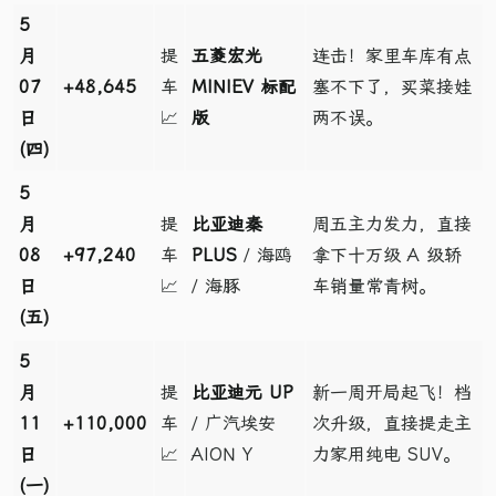
5
月
提
五菱宏光
连击！家里车库有点
07
+48,645
车
MINIEV 标配
塞不下了，买菜接娃
日
📈
版
两不误。
(四)
5
月
提
比亚迪秦
周五主力发力，直接
08
+97,240
车
PLUS
/ 海鸥
拿下十万级 A 级轿
日
📈
/ 海豚
车销量常青树。
(五)
5
月
提
比亚迪元 UP
新一周开局起飞！档
11
+110,000
车
/ 广汽埃安
次升级，直接提走主
日
📈
AION Y
力家用纯电 SUV。
(一)