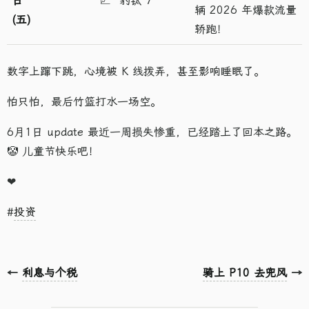
日
📈
豹钛 7
辆 2026 年爆款流量
(五)
轿跑！
数字上蹿下跳，心境被 K 线拨弄，甚至影响睡眠了。
怕只怕，最后竹篮打水一场空。
6月1日 update 最近一周损失惨重，已经踏上了回本之路。
🤡 儿童节快乐吧！
❤
#
投资
←
利息与个税
骑上 P10 去兜风
→