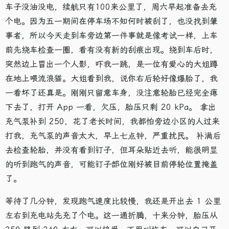
车子没油没电，续航只有100来公里了，周六早起准备去充
个电。因为五一期间在停车场不知何时被刮了，也没找到肇
事者，所以今天走到车旁边第一件事就是像考试一样，上车
前先绕车检查一圈，看有没有新的刮痕出现。绕到车后时，
突然边上冒出一个人影，吓我一跳，是一位有爱心的大姐蹲
在地上喂流浪猫。大姐看到我，说你右后轮好像爆胎了，我
一看坏了还真是。刚刚只留意车身，没注意轮胎已经完全瘪
下去了，打开 App 一看，欠压，胎压只剩 20 kPa。 拿出
充气泵补到 250，花了老长时间，我都怕旁边小区的人过来
打我，充气泵的声音太大，早上七点钟，严重扰民。 补满后
去检查轮胎，并没有看到钉子，但耳朵贴近去听，能很明显
的听到跑气的声音，可能钉子部位刚好被目前停轮位置掩盖
了。
等待了几分钟，发现跑气速度比较慢，我还是开出去 1 公里
左右到充电站先充了个电。这一通折腾，十来分钟，胎压从