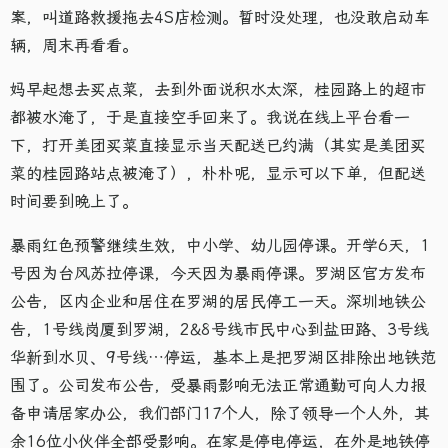
案，叫道路救援拖去4S店检测。暂时没处理，也没敢启动车
辆，周末再看看。
妈早起想去买点菜，去到外面说积水太深，桂园路上的超市
都被水淹了，于是直接空手回来了。我说在线上平台看一
下，打开美团买菜直接显示当天配送已约满（其实是美团买
菜的桂园路站点被淹了），朴朴呢，显示可以下单，但配送
时间要到晚上了。
暴雨红色预警继续生效，中小学、幼儿园停课。开学6天，1
号因为台风苏拉停课，今天因为暴雨停课。罗湖区官方发布
公告，区内企业和居住在罗湖的居民停工一天。深圳地铁公
告，1号线岗厦到罗湖，2&8号线市民中心到盐田路、3号线
华新到水贝、9号线…停运，基本上是把罗湖区排除出地铁范
围了。公司发布公告，受暴雨影响无法正常通勤可向人力报
备申请居家办公，我们部门17个人，除了领导一个人外，其
余16位小伙伴全部受影响。在家是停电停运，在外是地铁停