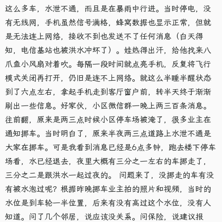
这么多车，水泄不通，而且是在暴雨中行进。当时停电，没
有无线网，手机虽然信号满格，蜂窝数据也显示正常，但就
是无法连上网络，接收不到也发送不了任何消息（白天得
知，电信基站也被洪水冲坏了）。娃热得出汗，给他找来八
爪鱼小风扇对着吹。每隔一段时间就点亮手机，反复将飞行
模式关闭再打开，仍旧是连不上网络。就这么半睡半醒状态
到了六点左右，拿起手机走到客厅窗户前，转半天终于渐渐
刷出一些信息。好家伙，小区微信群一晚上两三百条消息。
往前翻，原来是两三点时候小区停车场被淹了，很多业主在
通知挪车。当时明白了，原来半夜两三点道路上水泄不通是
大家在挪车。可是我看到消息已经是6点多钟，跑去楼下停车
场看，水已经退去，夜里大概有三分之一左右的车挪走了，
三分之二是跟洪水一起过夜的。 问题来了，没挪走的车有没
有被水泡过呢？根据昨晚挪车业主拍的照片和视频，当时的
水位是到车轮一半位置，后来有没有高过这个水位，没有人
知道。问了几个邻居，说应该没关系。问保险，说建议报