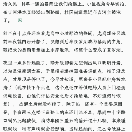
活久见，N年一遇的暴雨让我们给遇上。小区视角今早实拍，
布吉河洪水直接溢出到路面，桂园街道靠近布吉河全被淹
了。
前半夜十点多还在看龙岗中心城那边的热闹，龙岗部分区域
前半夜就内涝开船了，没想到后半夜罗湖成为暴雨的主角，
破纪录的暴雨雨量加上水库泄洪，将整个区变成了真罗湖。
夜里一点多钟热醒了，睁开眼却看见空调出风口明明开着，
以为是温度调太高，于是摸起遥控器准备调低点，按了没反
应，才发现是停电了。今早才知道，原来是小区配电房被水
淹了（现在快下午六点，这个点还在等供电局人员上门检测
供电设备，由他们评估安全之后才给送电，不知道何时恢
复）。 热醒之后就没咋睡了，除了热，还有一个重要原因
是，半夜两三点楼下道路上的车还川流不息，暴雨中十字路
口喇叭此起彼伏，消防车隔三差五鸣笛开过十几辆，本来睡
眠就浅，稍有声响就会受影响。当时还纳闷，怎么今晚路上