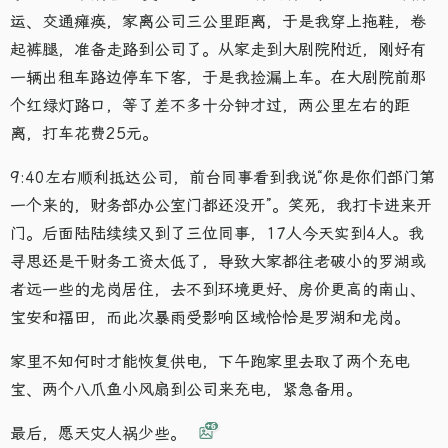
运、交通瘫痪，家离公司三公里距离，于是我穿上拖鞋，卷
起裤腿，准备走路到公司了。从家走到大剧院附近，刚好有
一辆出租车路边停车下客，于是我捡漏上车。在大剧院前那
个红绿灯路口，等了差不多十分钟才过，两公里左右的距
离，打车花费25元。
9:40左右顺利抵达公司，前台同事看到我说“你是你们部门第
一个来的，财务部办公室门都还没开”。笑死，我打卡进来开
门。后面陆陆续续又到了三位同事，17人今天实到4人。我
寻思还是干财务工资太低了，导致大家都往老破小的罗湖或
者远一些的龙岗居住，去不到环境更好、房价更高的南山、
宝安和福田，而此次暴雨受影响区域恰恰是罗湖和龙岗。
家里不知何时才能恢复供电，下午跑家里去取了两个充电
宝、两个八爪鱼小风扇到公司来充电，紧急备用。
+6
最后，愿天灾人祸少些。