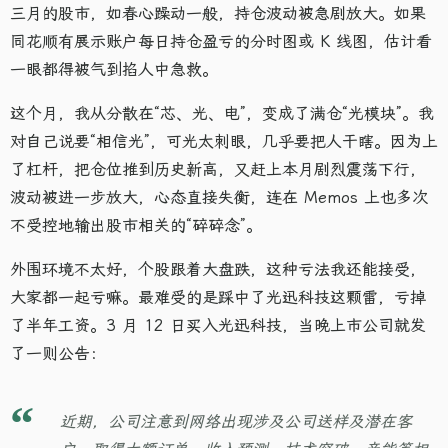
三月的股市，如春心躁动一般，持仓波动被急剧放大。如果
同花顺有展示账户每日持仓盈亏的分时图或 K 线图，估计看
一眼都得被气到掐人中急救。
这个月，我从分散在“芯、光、电”，变成了满仓“光模块”。我
对自己说要“相信光”，可光太刺眼，几乎要把人干瞎。因为上
了杠杆，把仓位推到历史新高，又赶上本月剧烈震荡下行，
波动被进一步放大，心态直接失衡，连在 Memos 上也多次
不受控地输出股市相关的“碎碎念”。
外围环境不太好，个股跟着大盘跌，这种亏法我还能接受，
大家都一起亏嘛。最难受的是踩中了光迅科技这颗雷，亏掉
了半年工资。3 月 12 日买入光迅科技，当晚上市公司就发
了一则公告：
近期，公司注意到网络出现涉及公司送样及潜在客